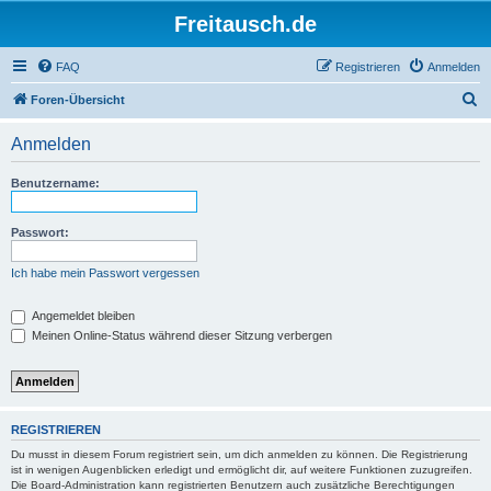
Freitausch.de
FAQ
Registrieren
Anmelden
S
Foren-Übersicht
u
Anmelden
c
h
Benutzername:
e
Passwort:
Ich habe mein Passwort vergessen
Angemeldet bleiben
Meinen Online-Status während dieser Sitzung verbergen
REGISTRIEREN
Du musst in diesem Forum registriert sein, um dich anmelden zu können. Die Registrierung
ist in wenigen Augenblicken erledigt und ermöglicht dir, auf weitere Funktionen zuzugreifen.
Die Board-Administration kann registrierten Benutzern auch zusätzliche Berechtigungen