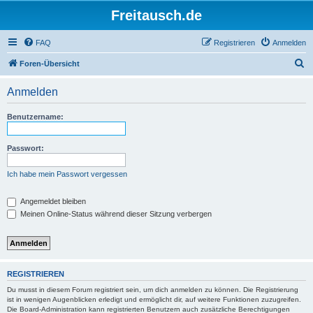
Freitausch.de
FAQ
Registrieren
Anmelden
S
Foren-Übersicht
u
Anmelden
c
h
Benutzername:
e
Passwort:
Ich habe mein Passwort vergessen
Angemeldet bleiben
Meinen Online-Status während dieser Sitzung verbergen
REGISTRIEREN
Du musst in diesem Forum registriert sein, um dich anmelden zu können. Die Registrierung
ist in wenigen Augenblicken erledigt und ermöglicht dir, auf weitere Funktionen zuzugreifen.
Die Board-Administration kann registrierten Benutzern auch zusätzliche Berechtigungen