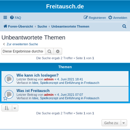
Freitausch.de
FAQ
Registrieren
Anmelden
S
Foren-Übersicht
Suche
Unbeantwortete Themen
u
Unbeantwortete Themen
c
Zur erweiterten Suche
h
Suche
Erweiterte Suche
e
Die Suche ergab 2 Treffer • Seite
1
von
1
Themen
Wie kann ich loslegen?
Letzter Beitrag von
admin
«
4. Juni 2021 18:41
Verfasst in
Idee, Spielkonzept und Einführung in Freitausch
Was ist Freitausch
Letzter Beitrag von
admin
«
4. Juni 2021 07:07
Verfasst in
Idee, Spielkonzept und Einführung in Freitausch
Die Suche ergab 2 Treffer • Seite
1
von
1
Gehe zu