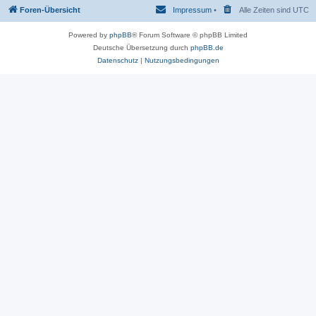
Foren-Übersicht
Impressum
•
Alle Zeiten sind
UTC
Powered by
phpBB
® Forum Software © phpBB Limited
Deutsche Übersetzung durch
phpBB.de
Datenschutz
|
Nutzungsbedingungen