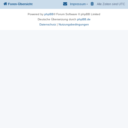
Foren-Übersicht
Impressum
•
Alle Zeiten sind
UTC
Powered by
phpBB
® Forum Software © phpBB Limited
Deutsche Übersetzung durch
phpBB.de
Datenschutz
|
Nutzungsbedingungen