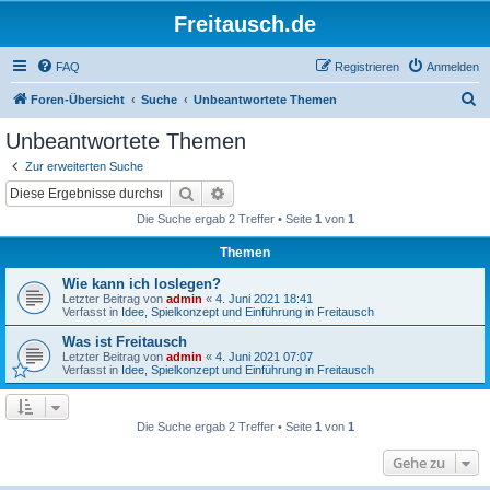
Freitausch.de
FAQ
Registrieren
Anmelden
S
Foren-Übersicht
Suche
Unbeantwortete Themen
u
Unbeantwortete Themen
c
Zur erweiterten Suche
h
Suche
Erweiterte Suche
e
Die Suche ergab 2 Treffer • Seite
1
von
1
Themen
Wie kann ich loslegen?
Letzter Beitrag von
admin
«
4. Juni 2021 18:41
Verfasst in
Idee, Spielkonzept und Einführung in Freitausch
Was ist Freitausch
Letzter Beitrag von
admin
«
4. Juni 2021 07:07
Verfasst in
Idee, Spielkonzept und Einführung in Freitausch
Die Suche ergab 2 Treffer • Seite
1
von
1
Gehe zu