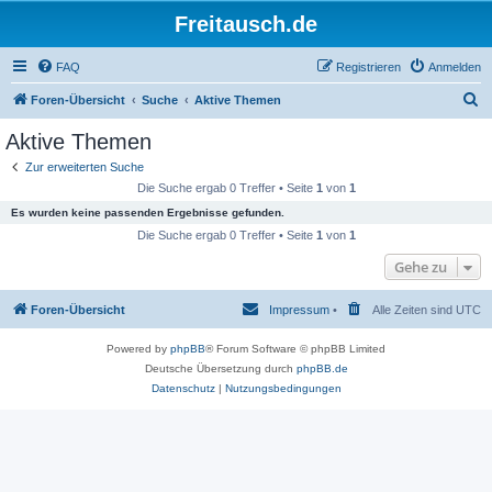
Freitausch.de
FAQ
Registrieren
Anmelden
S
Foren-Übersicht
Suche
Aktive Themen
u
Aktive Themen
c
Zur erweiterten Suche
h
Die Suche ergab 0 Treffer • Seite
1
von
1
e
Es wurden keine passenden Ergebnisse gefunden.
Die Suche ergab 0 Treffer • Seite
1
von
1
Gehe zu
Foren-Übersicht
Impressum
•
Alle Zeiten sind
UTC
Powered by
phpBB
® Forum Software © phpBB Limited
Deutsche Übersetzung durch
phpBB.de
Datenschutz
|
Nutzungsbedingungen