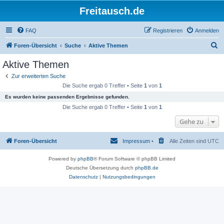
Freitausch.de
FAQ
Registrieren
Anmelden
S
Foren-Übersicht
Suche
Aktive Themen
u
Aktive Themen
c
Zur erweiterten Suche
h
Die Suche ergab 0 Treffer • Seite
1
von
1
e
Es wurden keine passenden Ergebnisse gefunden.
Die Suche ergab 0 Treffer • Seite
1
von
1
Gehe zu
Foren-Übersicht
Impressum
•
Alle Zeiten sind
UTC
Powered by
phpBB
® Forum Software © phpBB Limited
Deutsche Übersetzung durch
phpBB.de
Datenschutz
|
Nutzungsbedingungen