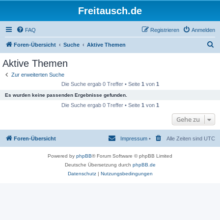
Freitausch.de
FAQ
Registrieren
Anmelden
S
Foren-Übersicht
Suche
Aktive Themen
u
Aktive Themen
c
Zur erweiterten Suche
h
Die Suche ergab 0 Treffer • Seite
1
von
1
e
Es wurden keine passenden Ergebnisse gefunden.
Die Suche ergab 0 Treffer • Seite
1
von
1
Gehe zu
Foren-Übersicht
Impressum
•
Alle Zeiten sind
UTC
Powered by
phpBB
® Forum Software © phpBB Limited
Deutsche Übersetzung durch
phpBB.de
Datenschutz
|
Nutzungsbedingungen