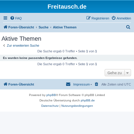
Freitausch.de
FAQ
Registrieren
Anmelden
S
Foren-Übersicht
Suche
Aktive Themen
u
Aktive Themen
c
Zur erweiterten Suche
h
Die Suche ergab 0 Treffer • Seite
1
von
1
e
Es wurden keine passenden Ergebnisse gefunden.
Die Suche ergab 0 Treffer • Seite
1
von
1
Gehe zu
Foren-Übersicht
Impressum
•
Alle Zeiten sind
UTC
Powered by
phpBB
® Forum Software © phpBB Limited
Deutsche Übersetzung durch
phpBB.de
Datenschutz
|
Nutzungsbedingungen