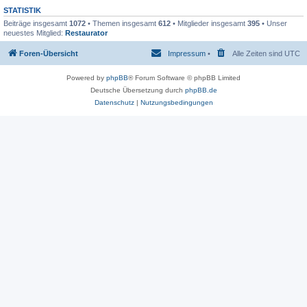
STATISTIK
Beiträge insgesamt
1072
• Themen insgesamt
612
• Mitglieder insgesamt
395
• Unser
neuestes Mitglied:
Restaurator
Foren-Übersicht
Impressum
•
Alle Zeiten sind
UTC
Powered by
phpBB
® Forum Software © phpBB Limited
Deutsche Übersetzung durch
phpBB.de
Datenschutz
|
Nutzungsbedingungen