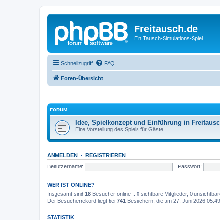
Freitausch.de
Ein Tausch-Simulations-Spiel
Schnellzugriff
FAQ
Foren-Übersicht
FORUM
Idee, Spielkonzept und Einführung in Freitaus
Eine Vorstellung des Spiels für Gäste
ANMELDEN
•
REGISTRIEREN
Benutzername:
Passwort:
WER IST ONLINE?
Insgesamt sind
18
Besucher online :: 0 sichtbare Mitglieder, 0 unsichtba
Der Besucherrekord liegt bei
741
Besuchern, die am 27. Juni 2026 05:49 g
STATISTIK