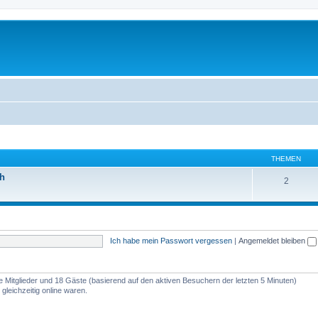
THEMEN
ch
2
Ich habe mein Passwort vergessen
|
Angemeldet bleiben
re Mitglieder und 18 Gäste (basierend auf den aktiven Besuchern der letzten 5 Minuten)
leichzeitig online waren.