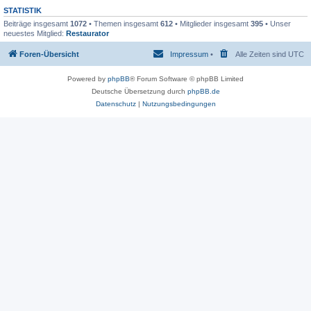
STATISTIK
Beiträge insgesamt
1072
• Themen insgesamt
612
• Mitglieder insgesamt
395
• Unser
neuestes Mitglied:
Restaurator
Foren-Übersicht
Impressum
•
Alle Zeiten sind
UTC
Powered by
phpBB
® Forum Software © phpBB Limited
Deutsche Übersetzung durch
phpBB.de
Datenschutz
|
Nutzungsbedingungen