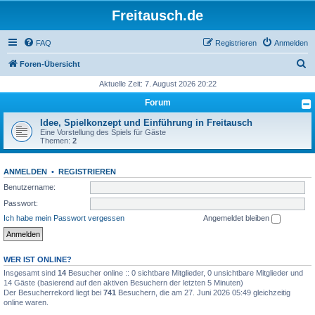
Freitausch.de
FAQ
Registrieren
Anmelden
S
Foren-Übersicht
u
Aktuelle Zeit: 7. August 2026 20:22
c
Forum
h
Idee, Spielkonzept und Einführung in Freitausch
e
Eine Vorstellung des Spiels für Gäste
Themen:
2
ANMELDEN
•
REGISTRIEREN
Benutzername:
Passwort:
Ich habe mein Passwort vergessen
Angemeldet bleiben
WER IST ONLINE?
Insgesamt sind
14
Besucher online :: 0 sichtbare Mitglieder, 0 unsichtbare Mitglieder und
14 Gäste (basierend auf den aktiven Besuchern der letzten 5 Minuten)
Der Besucherrekord liegt bei
741
Besuchern, die am 27. Juni 2026 05:49 gleichzeitig
online waren.