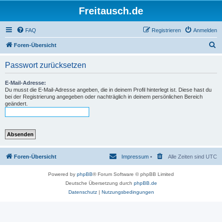
Freitausch.de
FAQ
Registrieren
Anmelden
S
Foren-Übersicht
u
Passwort zurücksetzen
c
h
E-Mail-Adresse:
Du musst die E-Mail-Adresse angeben, die in deinem Profil hinterlegt ist. Diese hast du
e
bei der Registrierung angegeben oder nachträglich in deinem persönlichen Bereich
geändert.
Foren-Übersicht
Impressum
•
Alle Zeiten sind
UTC
Powered by
phpBB
® Forum Software © phpBB Limited
Deutsche Übersetzung durch
phpBB.de
Datenschutz
|
Nutzungsbedingungen