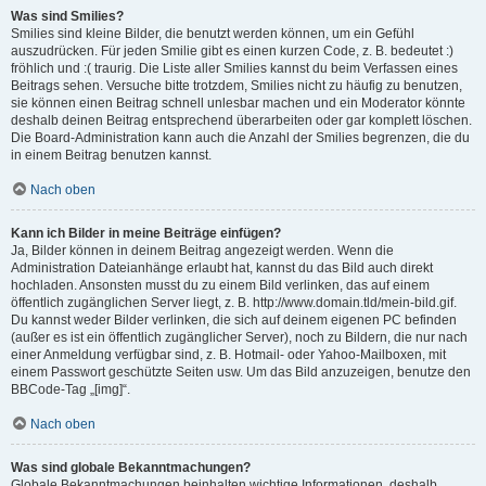
Was sind Smilies?
Smilies sind kleine Bilder, die benutzt werden können, um ein Gefühl
auszudrücken. Für jeden Smilie gibt es einen kurzen Code, z. B. bedeutet :)
fröhlich und :( traurig. Die Liste aller Smilies kannst du beim Verfassen eines
Beitrags sehen. Versuche bitte trotzdem, Smilies nicht zu häufig zu benutzen,
sie können einen Beitrag schnell unlesbar machen und ein Moderator könnte
deshalb deinen Beitrag entsprechend überarbeiten oder gar komplett löschen.
Die Board-Administration kann auch die Anzahl der Smilies begrenzen, die du
in einem Beitrag benutzen kannst.
Nach oben
Kann ich Bilder in meine Beiträge einfügen?
Ja, Bilder können in deinem Beitrag angezeigt werden. Wenn die
Administration Dateianhänge erlaubt hat, kannst du das Bild auch direkt
hochladen. Ansonsten musst du zu einem Bild verlinken, das auf einem
öffentlich zugänglichen Server liegt, z. B. http://www.domain.tld/mein-bild.gif.
Du kannst weder Bilder verlinken, die sich auf deinem eigenen PC befinden
(außer es ist ein öffentlich zugänglicher Server), noch zu Bildern, die nur nach
einer Anmeldung verfügbar sind, z. B. Hotmail- oder Yahoo-Mailboxen, mit
einem Passwort geschützte Seiten usw. Um das Bild anzuzeigen, benutze den
BBCode-Tag „[img]“.
Nach oben
Was sind globale Bekanntmachungen?
Globale Bekanntmachungen beinhalten wichtige Informationen, deshalb