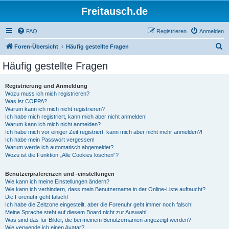
Freitausch.de
FAQ
Registrieren
Anmelden
S
Foren-Übersicht
Häufig gestellte Fragen
u
Häufig gestellte Fragen
c
h
Registrierung und Anmeldung
Wozu muss ich mich registrieren?
e
Was ist COPPA?
Warum kann ich mich nicht registrieren?
Ich habe mich registriert, kann mich aber nicht anmelden!
Warum kann ich mich nicht anmelden?
Ich habe mich vor einiger Zeit registriert, kann mich aber nicht mehr anmelden?!
Ich habe mein Passwort vergessen!
Warum werde ich automatisch abgemeldet?
Wozu ist die Funktion „Alle Cookies löschen“?
Benutzerpräferenzen und -einstellungen
Wie kann ich meine Einstellungen ändern?
Wie kann ich verhindern, dass mein Benutzername in der Online-Liste auftaucht?
Die Forenuhr geht falsch!
Ich habe die Zeitzone eingestellt, aber die Forenuhr geht immer noch falsch!
Meine Sprache steht auf diesem Board nicht zur Auswahl!
Was sind das für Bilder, die bei meinem Benutzernamen angezeigt werden?
Wie verwende ich einen Avatar?