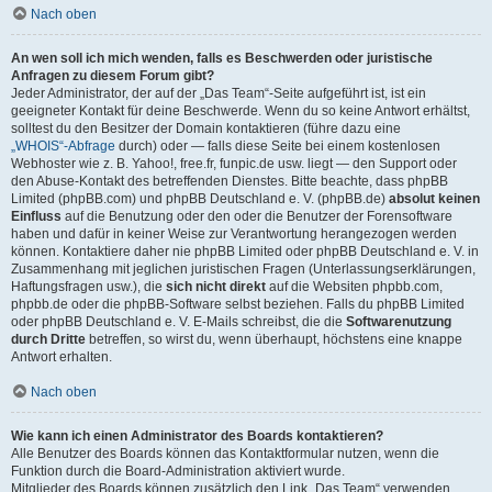
Nach oben
An wen soll ich mich wenden, falls es Beschwerden oder juristische
Anfragen zu diesem Forum gibt?
Jeder Administrator, der auf der „Das Team“-Seite aufgeführt ist, ist ein
geeigneter Kontakt für deine Beschwerde. Wenn du so keine Antwort erhältst,
solltest du den Besitzer der Domain kontaktieren (führe dazu eine
„WHOIS“-Abfrage
durch) oder — falls diese Seite bei einem kostenlosen
Webhoster wie z. B. Yahoo!, free.fr, funpic.de usw. liegt — den Support oder
den Abuse-Kontakt des betreffenden Dienstes. Bitte beachte, dass phpBB
Limited (phpBB.com) und phpBB Deutschland e. V. (phpBB.de)
absolut keinen
Einfluss
auf die Benutzung oder den oder die Benutzer der Forensoftware
haben und dafür in keiner Weise zur Verantwortung herangezogen werden
können. Kontaktiere daher nie phpBB Limited oder phpBB Deutschland e. V. in
Zusammenhang mit jeglichen juristischen Fragen (Unterlassungserklärungen,
Haftungsfragen usw.), die
sich nicht direkt
auf die Websiten phpbb.com,
phpbb.de oder die phpBB-Software selbst beziehen. Falls du phpBB Limited
oder phpBB Deutschland e. V. E-Mails schreibst, die die
Softwarenutzung
durch Dritte
betreffen, so wirst du, wenn überhaupt, höchstens eine knappe
Antwort erhalten.
Nach oben
Wie kann ich einen Administrator des Boards kontaktieren?
Alle Benutzer des Boards können das Kontaktformular nutzen, wenn die
Funktion durch die Board-Administration aktiviert wurde.
Mitglieder des Boards können zusätzlich den Link „Das Team“ verwenden.