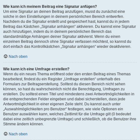
Wie kann ich meinem Beitrag eine Signatur anfügen?
Um eine Signatur an deinen Beitrag anzufügen, musst du zunächst eine
solche in den Einstellungen in deinem persönlichen Bereich entwerfen.
Nachdem du die Signatur erstellt und gespeichert hast, kannst du in jedem
Beitrag das Kästchen „Signatur anhängen“ aktivieren. Du kannst eine Signatur
auch hinzufügen, indem du in deinem persönlichen Bereich das
standardmäßige Anhängen deiner Signatur aktivierst. Wenn du einen
einzelnen Beitrag dennoch ohne Signatur verfassen möchtest, so kannst du
dort einfach das Kontrollkästchen „Signatur anhängen“ wieder deaktivieren.
Nach oben
Wie kann ich eine Umfrage erstellen?
Wenn du ein neues Thema eröffnest oder den ersten Beitrag eines Themas
bearbeitest, findest du ein Register „Umfrage erstellen“ unterhalb des
Formulars zur Beitragserstellung. Solltest du diesen Bereich nicht sehen
können, so hast du wahrscheinlich nicht die Berechtigung, Umfragen zu
erstellen. Du solltest einen Titel und mindestens zwei Antwortmöglichkeiten in
die entsprechenden Felder eingeben und dabei sicherstellen, dass jede
Antwortmöglichkeit in einer eigenen Zeile steht. Du kannst auch unter
„Auswahlmöglichkeiten pro Benutzer“ festlegen, wie viele Optionen ein
Benutzer auswählen kann, welches Zeitlimit für die Umfrage gilt (0 bedeutet
dabei eine zeitlich unbegrenzte Umfrage) und schließlich, ob die Benutzer ihre
Stimme ändern können.
Nach oben