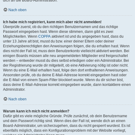
dich an die Board-Administration.
Nach oben
Ich habe mich registriert, kann mich aber nicht anmelden!
Überprüfe zuerst, ob du den richtigen Benutzernamen und das richtige
Passwort eingegeben hast. Wenn diese stimmen, dann gibt es zwei
Möglichkeiten. Wenn
COPPA
aktiviert ist und du angegeben hast, dass du
unter 13 Jahre alt bist, musst du bzw. einer deiner Eltern oder deiner
Erziehungsberechtigten den Anweisungen folgen, die du erhalten hast. Wenn
dies nicht der Fall ist, muss dein Benutzerkonto vielleicht aktiviert werden. Bei
einigen Boards müssen alle neu angemeldeten Mitglieder erst freigeschaltet
werden – entweder musst du dies selbst erledigen oder ein Administrator. Bei
der Registrierung wurde dir mitgeteilt, ob eine Aktivierung nötig ist oder nicht.
Wenn du eine E-Mail erhalten hast, folge den dort enthaltenen Anweisungen.
Ansonsten prüfe, ob du deine E-Mail-Adresse korrekt eingegeben hast oder
die E-Mail von einem Spam-Filter blockiert wurde. Wenn du dir sicher bist,
dass deine E-Mail-Adresse korrekt eingegeben wurde, dann kontaktiere einen
Administrator.
Nach oben
Warum kann ich mich nicht anmelden?
Dafür gibt es viele mögliche Gründe. Prüfe zunächst, ob dein Benutzername
und dein Passwort richtig sind. Wenn dies der Fall ist, wende dich an einen
Board-Administrator, um sicherzugehen, dass du nicht gesperrt wurdest. Es ist
ebenfalls möglich, dass ein Konfigurationsproblem mit der Website vorliegt,