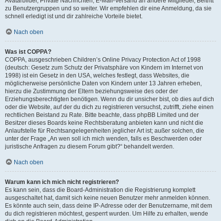
Avatarbilder, Private Nachrichten, E-Mail-Versand an andere Mitglieder, Beitritt
zu Benutzergruppen und so weiter. Wir empfehlen dir eine Anmeldung, da sie
schnell erledigt ist und dir zahlreiche Vorteile bietet.
Nach oben
Was ist COPPA?
COPPA, ausgeschrieben Children’s Online Privacy Protection Act of 1998
(deutsch: Gesetz zum Schutz der Privatsphäre von Kindern im Internet von
1998) ist ein Gesetz in den USA, welches festlegt, dass Websites, die
möglicherweise persönliche Daten von Kindern unter 13 Jahren erheben,
hierzu die Zustimmung der Eltern beziehungsweise des oder der
Erziehungsberechtigten benötigen. Wenn du dir unsicher bist, ob dies auf dich
oder die Website, auf der du dich zu registrieren versuchst, zutrifft, ziehe einen
rechtlichen Beistand zu Rate. Bitte beachte, dass phpBB Limited und der
Besitzer dieses Boards keine Rechtsberatung anbieten kann und nicht die
Anlaufstelle für Rechtsangelegenheiten jeglicher Art ist; außer solchen, die
unter der Frage „An wen soll ich mich wenden, falls es Beschwerden oder
juristische Anfragen zu diesem Forum gibt?“ behandelt werden.
Nach oben
Warum kann ich mich nicht registrieren?
Es kann sein, dass die Board-Administration die Registrierung komplett
ausgeschaltet hat, damit sich keine neuen Benutzer mehr anmelden können.
Es könnte auch sein, dass deine IP-Adresse oder der Benutzername, mit dem
du dich registrieren möchtest, gesperrt wurden. Um Hilfe zu erhalten, wende