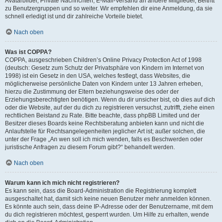
Avatarbilder, Private Nachrichten, E-Mail-Versand an andere Mitglieder, Beitritt
zu Benutzergruppen und so weiter. Wir empfehlen dir eine Anmeldung, da sie
schnell erledigt ist und dir zahlreiche Vorteile bietet.
Nach oben
Was ist COPPA?
COPPA, ausgeschrieben Children’s Online Privacy Protection Act of 1998
(deutsch: Gesetz zum Schutz der Privatsphäre von Kindern im Internet von
1998) ist ein Gesetz in den USA, welches festlegt, dass Websites, die
möglicherweise persönliche Daten von Kindern unter 13 Jahren erheben,
hierzu die Zustimmung der Eltern beziehungsweise des oder der
Erziehungsberechtigten benötigen. Wenn du dir unsicher bist, ob dies auf dich
oder die Website, auf der du dich zu registrieren versuchst, zutrifft, ziehe einen
rechtlichen Beistand zu Rate. Bitte beachte, dass phpBB Limited und der
Besitzer dieses Boards keine Rechtsberatung anbieten kann und nicht die
Anlaufstelle für Rechtsangelegenheiten jeglicher Art ist; außer solchen, die
unter der Frage „An wen soll ich mich wenden, falls es Beschwerden oder
juristische Anfragen zu diesem Forum gibt?“ behandelt werden.
Nach oben
Warum kann ich mich nicht registrieren?
Es kann sein, dass die Board-Administration die Registrierung komplett
ausgeschaltet hat, damit sich keine neuen Benutzer mehr anmelden können.
Es könnte auch sein, dass deine IP-Adresse oder der Benutzername, mit dem
du dich registrieren möchtest, gesperrt wurden. Um Hilfe zu erhalten, wende