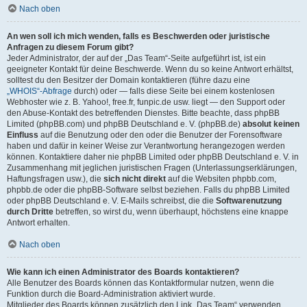
Nach oben
An wen soll ich mich wenden, falls es Beschwerden oder juristische
Anfragen zu diesem Forum gibt?
Jeder Administrator, der auf der „Das Team“-Seite aufgeführt ist, ist ein
geeigneter Kontakt für deine Beschwerde. Wenn du so keine Antwort erhältst,
solltest du den Besitzer der Domain kontaktieren (führe dazu eine
„WHOIS“-Abfrage
durch) oder — falls diese Seite bei einem kostenlosen
Webhoster wie z. B. Yahoo!, free.fr, funpic.de usw. liegt — den Support oder
den Abuse-Kontakt des betreffenden Dienstes. Bitte beachte, dass phpBB
Limited (phpBB.com) und phpBB Deutschland e. V. (phpBB.de)
absolut keinen
Einfluss
auf die Benutzung oder den oder die Benutzer der Forensoftware
haben und dafür in keiner Weise zur Verantwortung herangezogen werden
können. Kontaktiere daher nie phpBB Limited oder phpBB Deutschland e. V. in
Zusammenhang mit jeglichen juristischen Fragen (Unterlassungserklärungen,
Haftungsfragen usw.), die
sich nicht direkt
auf die Websiten phpbb.com,
phpbb.de oder die phpBB-Software selbst beziehen. Falls du phpBB Limited
oder phpBB Deutschland e. V. E-Mails schreibst, die die
Softwarenutzung
durch Dritte
betreffen, so wirst du, wenn überhaupt, höchstens eine knappe
Antwort erhalten.
Nach oben
Wie kann ich einen Administrator des Boards kontaktieren?
Alle Benutzer des Boards können das Kontaktformular nutzen, wenn die
Funktion durch die Board-Administration aktiviert wurde.
Mitglieder des Boards können zusätzlich den Link „Das Team“ verwenden.