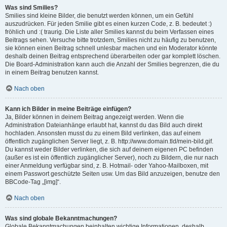
Was sind Smilies?
Smilies sind kleine Bilder, die benutzt werden können, um ein Gefühl
auszudrücken. Für jeden Smilie gibt es einen kurzen Code, z. B. bedeutet :)
fröhlich und :( traurig. Die Liste aller Smilies kannst du beim Verfassen eines
Beitrags sehen. Versuche bitte trotzdem, Smilies nicht zu häufig zu benutzen,
sie können einen Beitrag schnell unlesbar machen und ein Moderator könnte
deshalb deinen Beitrag entsprechend überarbeiten oder gar komplett löschen.
Die Board-Administration kann auch die Anzahl der Smilies begrenzen, die du
in einem Beitrag benutzen kannst.
Nach oben
Kann ich Bilder in meine Beiträge einfügen?
Ja, Bilder können in deinem Beitrag angezeigt werden. Wenn die
Administration Dateianhänge erlaubt hat, kannst du das Bild auch direkt
hochladen. Ansonsten musst du zu einem Bild verlinken, das auf einem
öffentlich zugänglichen Server liegt, z. B. http://www.domain.tld/mein-bild.gif.
Du kannst weder Bilder verlinken, die sich auf deinem eigenen PC befinden
(außer es ist ein öffentlich zugänglicher Server), noch zu Bildern, die nur nach
einer Anmeldung verfügbar sind, z. B. Hotmail- oder Yahoo-Mailboxen, mit
einem Passwort geschützte Seiten usw. Um das Bild anzuzeigen, benutze den
BBCode-Tag „[img]“.
Nach oben
Was sind globale Bekanntmachungen?
Globale Bekanntmachungen beinhalten wichtige Informationen, deshalb