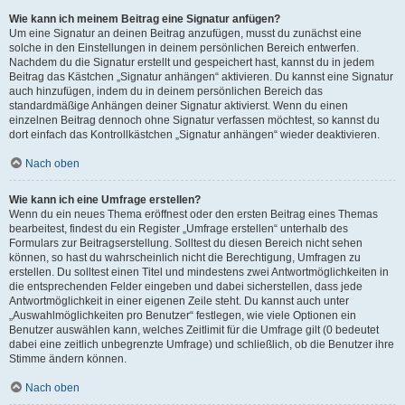
Wie kann ich meinem Beitrag eine Signatur anfügen?
Um eine Signatur an deinen Beitrag anzufügen, musst du zunächst eine
solche in den Einstellungen in deinem persönlichen Bereich entwerfen.
Nachdem du die Signatur erstellt und gespeichert hast, kannst du in jedem
Beitrag das Kästchen „Signatur anhängen“ aktivieren. Du kannst eine Signatur
auch hinzufügen, indem du in deinem persönlichen Bereich das
standardmäßige Anhängen deiner Signatur aktivierst. Wenn du einen
einzelnen Beitrag dennoch ohne Signatur verfassen möchtest, so kannst du
dort einfach das Kontrollkästchen „Signatur anhängen“ wieder deaktivieren.
Nach oben
Wie kann ich eine Umfrage erstellen?
Wenn du ein neues Thema eröffnest oder den ersten Beitrag eines Themas
bearbeitest, findest du ein Register „Umfrage erstellen“ unterhalb des
Formulars zur Beitragserstellung. Solltest du diesen Bereich nicht sehen
können, so hast du wahrscheinlich nicht die Berechtigung, Umfragen zu
erstellen. Du solltest einen Titel und mindestens zwei Antwortmöglichkeiten in
die entsprechenden Felder eingeben und dabei sicherstellen, dass jede
Antwortmöglichkeit in einer eigenen Zeile steht. Du kannst auch unter
„Auswahlmöglichkeiten pro Benutzer“ festlegen, wie viele Optionen ein
Benutzer auswählen kann, welches Zeitlimit für die Umfrage gilt (0 bedeutet
dabei eine zeitlich unbegrenzte Umfrage) und schließlich, ob die Benutzer ihre
Stimme ändern können.
Nach oben