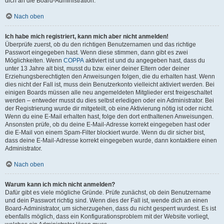
dich an die Board-Administration.
Nach oben
Ich habe mich registriert, kann mich aber nicht anmelden!
Überprüfe zuerst, ob du den richtigen Benutzernamen und das richtige
Passwort eingegeben hast. Wenn diese stimmen, dann gibt es zwei
Möglichkeiten. Wenn
COPPA
aktiviert ist und du angegeben hast, dass du
unter 13 Jahre alt bist, musst du bzw. einer deiner Eltern oder deiner
Erziehungsberechtigten den Anweisungen folgen, die du erhalten hast. Wenn
dies nicht der Fall ist, muss dein Benutzerkonto vielleicht aktiviert werden. Bei
einigen Boards müssen alle neu angemeldeten Mitglieder erst freigeschaltet
werden – entweder musst du dies selbst erledigen oder ein Administrator. Bei
der Registrierung wurde dir mitgeteilt, ob eine Aktivierung nötig ist oder nicht.
Wenn du eine E-Mail erhalten hast, folge den dort enthaltenen Anweisungen.
Ansonsten prüfe, ob du deine E-Mail-Adresse korrekt eingegeben hast oder
die E-Mail von einem Spam-Filter blockiert wurde. Wenn du dir sicher bist,
dass deine E-Mail-Adresse korrekt eingegeben wurde, dann kontaktiere einen
Administrator.
Nach oben
Warum kann ich mich nicht anmelden?
Dafür gibt es viele mögliche Gründe. Prüfe zunächst, ob dein Benutzername
und dein Passwort richtig sind. Wenn dies der Fall ist, wende dich an einen
Board-Administrator, um sicherzugehen, dass du nicht gesperrt wurdest. Es ist
ebenfalls möglich, dass ein Konfigurationsproblem mit der Website vorliegt,