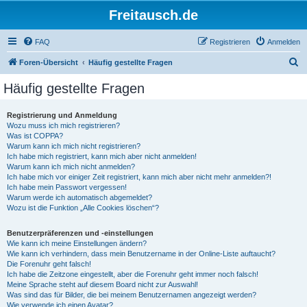
Freitausch.de
FAQ
Registrieren
Anmelden
S
Foren-Übersicht
Häufig gestellte Fragen
u
Häufig gestellte Fragen
c
h
Registrierung und Anmeldung
Wozu muss ich mich registrieren?
e
Was ist COPPA?
Warum kann ich mich nicht registrieren?
Ich habe mich registriert, kann mich aber nicht anmelden!
Warum kann ich mich nicht anmelden?
Ich habe mich vor einiger Zeit registriert, kann mich aber nicht mehr anmelden?!
Ich habe mein Passwort vergessen!
Warum werde ich automatisch abgemeldet?
Wozu ist die Funktion „Alle Cookies löschen“?
Benutzerpräferenzen und -einstellungen
Wie kann ich meine Einstellungen ändern?
Wie kann ich verhindern, dass mein Benutzername in der Online-Liste auftaucht?
Die Forenuhr geht falsch!
Ich habe die Zeitzone eingestellt, aber die Forenuhr geht immer noch falsch!
Meine Sprache steht auf diesem Board nicht zur Auswahl!
Was sind das für Bilder, die bei meinem Benutzernamen angezeigt werden?
Wie verwende ich einen Avatar?